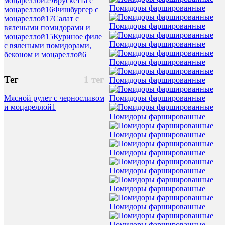
моцареллой
29
Брускетта с
Помидоры фаршированные
моцареллой
16
Фишбургер с
моцареллой
17
Салат с
Помидоры фаршированные
вялеными помидорами и
моцареллой
15
Куриное филе
Помидоры фаршированные
с вялеными помидорами,
беконом и моцареллой
6
Помидоры фаршированные
Тег
1 тег
Помидоры фаршированные
Помидоры фаршированные
Мясной рулет с черносливом
и моцареллой
1
Помидоры фаршированные
Помидоры фаршированные
Помидоры фаршированные
Помидоры фаршированные
Помидоры фаршированные
Помидоры фаршированные
Помидоры фаршированные