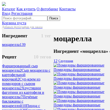
Каталог
Как купить
О фотобанке
Контакты
Вход
Регистрация
Поиск
Корзина пуста
Добавьте фотографии для заказа
Ингредиент
1 тег
моцарелла
моцарелла
139
Ингредиент «моцарелла» 
Рецепт
10 тегов
1
2
Следующая
Фаршерованный сыр
Помидоры фаршированные
моцарелла
2
Сыр моцарелла с
картофельной
Помидоры фаршированные
корочкой
2
Суп-крем из
помидоров с сыром
Помидоры фаршированные
моцарелла
2
Хрустящии
фаготини из картофеля и
Помидоры фаршированные
моцареллы
7
Печёные
баклажаны с
Помидоры фаршированные
моцареллой
10
Пицца с