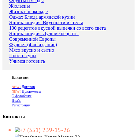
Фрукты и ягоды
Жюльены
Жизнь в шоколаде
Оджах Блюда армянской кухни
Энциклопедия_Вкусности из теста
100 рецептов вкусной выпечки со всего света
Энциклопедия_Лучшие рецепты
Современной Европы
Фуршет (4-ое издание)
Мясо вкусно и сытно
Просто супы
Учимся готовить
Клиентам
Договор
NEW!
Приложения
NEW!
О фотобанке
Прайс
Регистрация
Контакты
+7 (351) 239-15-26