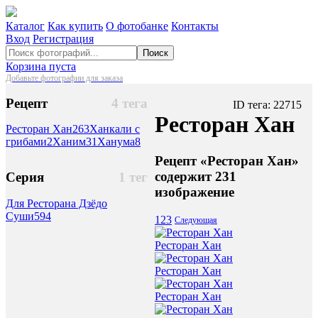
Каталог
Как купить
О фотобанке
Контакты
Вход
Регистрация
Поиск
Корзина пуста
Добавьте фотографии для заказа
Рецепт
4 тега
ID тега: 22715
Ресторан Хан
Ресторан Хан
263
Ханкали с
грибами
2
Ханим
31
Ханума
8
Рецепт «Ресторан Хан»
содержит 231
Серия
1 тег
изображение
Для Ресторана Дзёдо
Суши
594
1
2
3
Следующая
Ресторан Хан
Ресторан Хан
Ресторан Хан