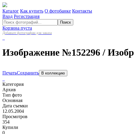
Каталог
Как купить
О фотобанке
Контакты
Вход
Регистрация
Поиск
Корзина пуста
Добавьте фотографии для заказа
Изображение №152296
/ Изоб
Печать
Сохранить
В коллекцию
Категория
Архив
Тип фото
Основная
Дата съемки
12.05.2004
Просмотров
354
Купили
0