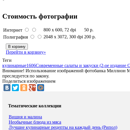
Стоимость фотографии
800 x 600
, 72 dpi
50 р.
Интернет
2048 x 3072
, 300 dpi
200 р.
Полиграфия
В корзину
Перейти в корзину»
Теги
кулинарные
1606
Современные салаты и закуски (2-ое издание 
Внимание! Использование изображений фотобанка Миллион Мен
преследуется по закону.
Поделиться изображением
Тематические коллекции
Вишня и малина
Необычные блюда из мяса
Лучшие кулинарные рецепты на каждый день (Рипол)