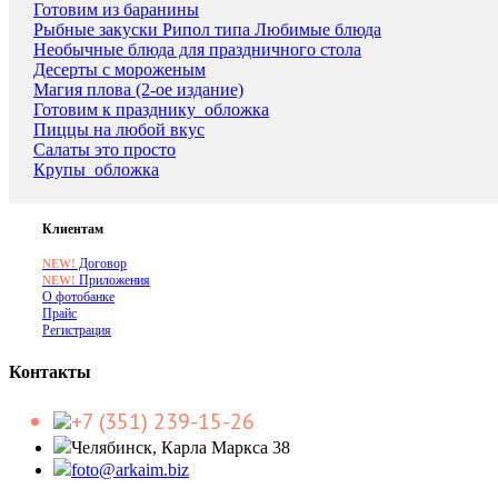
Готовим из баранины
Рыбные закуски Рипол типа Любимые блюда
Необычные блюда для праздничного стола
Десерты с мороженым
Магия плова (2-ое издание)
Готовим к празднику_обложка
Пиццы на любой вкус
Салаты это просто
Крупы_обложка
Клиентам
Договор
NEW!
Приложения
NEW!
О фотобанке
Прайс
Регистрация
Контакты
+7 (351) 239-15-26
Челябинск, Карла Маркса 38
foto@arkaim.biz