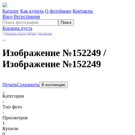
Каталог
Как купить
О фотобанке
Контакты
Вход
Регистрация
Поиск
Корзина пуста
Добавьте фотографии для заказа
Изображение №152249
/
Изображение №152249
Печать
Сохранить
В коллекцию
Категория
-
Тип фото
-
Просмотров
1
Купили
0