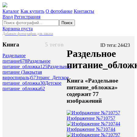
Каталог
Как купить
О фотобанке
Контакты
Вход
Регистрация
Поиск
Корзина пуста
Добавьте фотографии для заказа
Книга
5 тегов
ID тега: 24423
Раздельное
Раздельное
питание
678
Раздельное
питание_облож
питание_обложка
125
Раздельное
питание (Закрытая
вироспираль)
573
транс_Детское
Книга «Раздельное
питание_обложка
30
Детское
питание_обложка»
питание_обложка
62
содержит 77
изображений
Изображение №710757
Изображение №710744