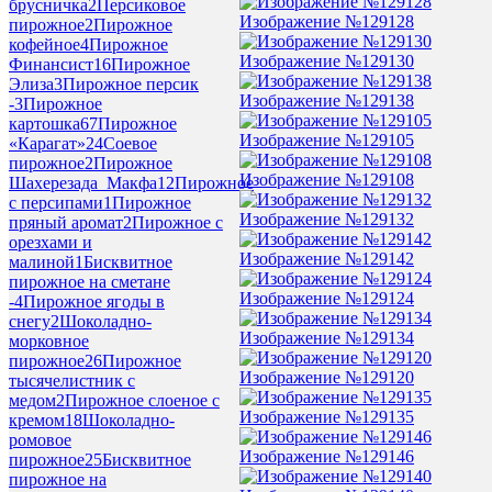
брусничка
2
Персиковое
Изображение №129128
пирожное
2
Пирожное
кофейное
4
Пирожное
Изображение №129130
Финансист
16
Пирожное
Элиза
3
Пирожное персик
Изображение №129138
-
3
Пирожное
картошка
67
Пирожное
Изображение №129105
«Карагат»
24
Соевое
пирожное
2
Пирожное
Изображение №129108
Шахерезада_Макфа
12
Пирожное
с персипами
1
Пирожное
Изображение №129132
пряный аромат
2
Пирожное с
орезхами и
Изображение №129142
малиной
1
Бисквитное
пирожное на сметане
Изображение №129124
-
4
Пирожное ягоды в
снегу
2
Шоколадно-
Изображение №129134
морковное
пирожное
26
Пирожное
Изображение №129120
тысячелистник с
медом
2
Пирожное слоеное с
Изображение №129135
кремом
18
Шоколадно-
ромовое
Изображение №129146
пирожное
25
Бисквитное
пирожное на