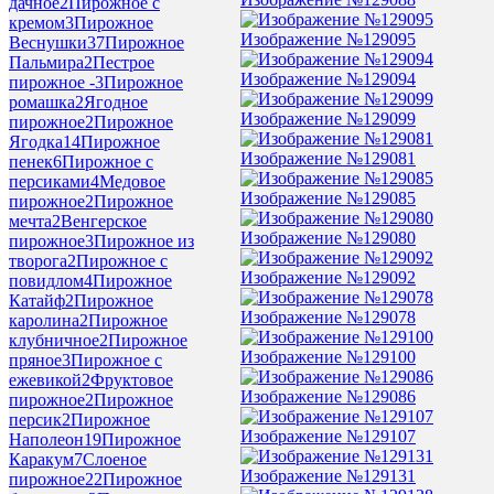
дачное
2
Пирожное с
кремом
3
Пирожное
Изображение №129095
Веснушки
37
Пирожное
Пальмира
2
Пестрое
Изображение №129094
пирожное -
3
Пирожное
ромашка
2
Ягодное
Изображение №129099
пирожное
2
Пирожное
Ягодка
14
Пирожное
Изображение №129081
пенек
6
Пирожное с
персиками
4
Медовое
Изображение №129085
пирожное
2
Пирожное
мечта
2
Венгерское
Изображение №129080
пирожное
3
Пирожное из
творога
2
Пирожное с
Изображение №129092
повидлом
4
Пирожное
Катайф
2
Пирожное
Изображение №129078
каролина
2
Пирожное
клубничное
2
Пирожное
Изображение №129100
пряное
3
Пирожное с
ежевикой
2
Фруктовое
Изображение №129086
пирожное
2
Пирожное
персик
2
Пирожное
Изображение №129107
Наполеон
19
Пирожное
Каракум
7
Слоеное
Изображение №129131
пирожное
22
Пирожное