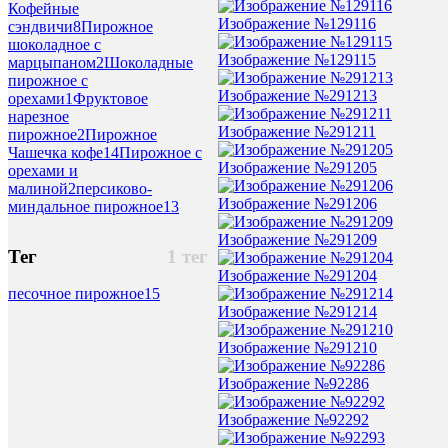
Кофейные
Изображение №129116
сэндвичи
8
Пирожное
шоколадное с
Изображение №129115
марцыпаном
2
Шоколадные
пирожное с
Изображение №291213
орехами
1
Фруктовое
нарезное
Изображение №291211
пирожное
2
Пирожное
Чашечка кофе
14
Пирожное с
Изображение №291205
орехами и
малиной
2
персиково-
Изображение №291206
миндальное пирожное
13
Изображение №291209
Тег
1 тег
Изображение №291204
песочное пирожное
15
Изображение №291214
Изображение №291210
Изображение №92286
Изображение №92292