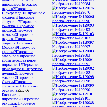
вишенка
2
Яблочное
Изображение №129084
пирожное
0
Пирожное
паучок
2
Пирожное
Изображение №129076
Шахерезада
10
Пирожное с
ягодами
5
Пирожное
Изображение №129096
аннушка
17
Пирожное
южанка
2
Пирожное
Изображение №129093
дюшес
2
Пирожное
лакомка
3
Пирожное
Изображение №129103
паучок
1
Пирожное
мадлен
2
Пирожное
Изображение №129097
Мозаика
9
Пирожное
крошка
2
Пирожное
Изображение №129083
заварное
3
Пирожное
ароматное
1
Заварное
Изображение №129091
пирожное
17
Пирожное
шоколадное
10
Пирожное
Изображение №129082
полина
2
Пирожное
маковое
2
Пирожное
Изображение №129098
Сказка
4
Пирожное
ароматные
1
Пирожное с
Изображение №129090
орехами
3
Еще 66
Бисквитное
Изображение №129101
пирожное
26
Пирожное
ракушка
2
Пирожное
Изображение №129088