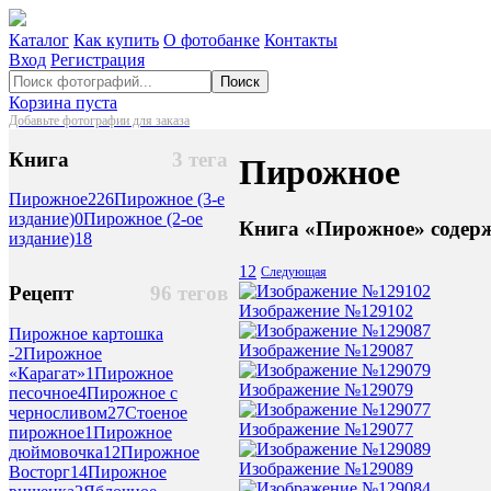
Каталог
Как купить
О фотобанке
Контакты
Вход
Регистрация
Поиск
Корзина пуста
Добавьте фотографии для заказа
Книга
3 тега
Пирожное
Пирожное
226
Пирожное (3-е
издание)
0
Пирожное (2-ое
Книга «Пирожное» содерж
издание)
18
1
2
Следующая
Рецепт
96 тегов
Изображение №129102
Пирожное картошка
Изображение №129087
-
2
Пирожное
«Карагат»
1
Пирожное
Изображение №129079
песочное
4
Пирожное с
черносливом
27
Стоеное
Изображение №129077
пирожное
1
Пирожное
дюймовочка
12
Пирожное
Изображение №129089
Восторг
14
Пирожное