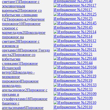
Изображение №129140
сметане
15
Пирожное с
земляничным
Изображение №129117
вареньем
2
Пирожное со
взбитысми сливками
Изображение №129125
()
2
Творожно-клубничное
пирожное
10
Пирожное
Изображение №129145
слоеное с
мармеладом
2
Шоколадное
Изображение №129114
пирожное на
сметане
28
Пирожное с
Изображение №129112
изюмом и
орехами
18
Пирожное Гнездо
Изображение №129121
аиста
2
Пирожное со
взбитысми
Изображение №129144
сливками
1
Пирожное
Испанский
Изображение №129104
ветер
5
Шоколадно -
морковное
Изображение №129119
пирожное
4
Пирожное
шоколадно-
Изображение №129133
апельсиновое
2
Пирожное с
орехами и
Изображение №129109
сухофруктами
18
Пирожное
башенки с
Изображение №129110
апельсинами
6
Пирожное