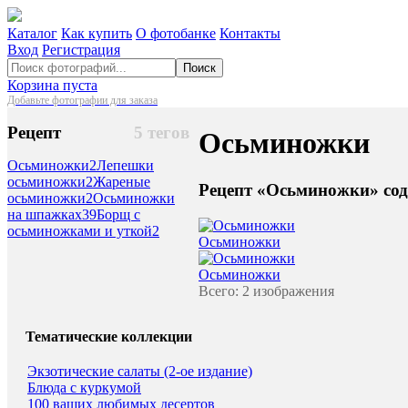
Каталог
Как купить
О фотобанке
Контакты
Вход
Регистрация
Поиск
Корзина пуста
Добавьте фотографии для заказа
Рецепт
5 тегов
Осьминожки
Осьминожки
2
Лепешки
осьминожки
2
Жареные
Рецепт «Осьминожки» сод
осьминожки
2
Осьминожки
на шпажках
39
Борщ с
осьминожками и уткой
2
Осьминожки
Осьминожки
Всего: 2 изображения
Тематические коллекции
Экзотические салаты (2-ое издание)
Блюда с куркумой
100 ваших любимых десертов