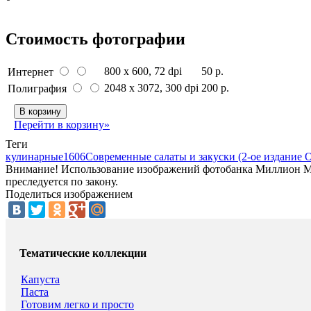
Стоимость фотографии
800 x 600
, 72 dpi
50 р.
Интернет
2048 x 3072
, 300 dpi
200 р.
Полиграфия
В корзину
Перейти в корзину»
Теги
кулинарные
1606
Современные салаты и закуски (2-ое издание 
Внимание! Использование изображений фотобанка Миллион Мен
преследуется по закону.
Поделиться изображением
Тематические коллекции
Капуста
Паста
Готовим легко и просто