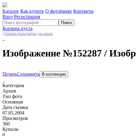
Каталог
Как купить
О фотобанке
Контакты
Вход
Регистрация
Поиск
Корзина пуста
Добавьте фотографии для заказа
Изображение №152287
/ Изоб
Печать
Сохранить
В коллекцию
Категория
Архив
Тип фото
Основная
Дата съемки
07.05.2004
Просмотров
360
Купили
0