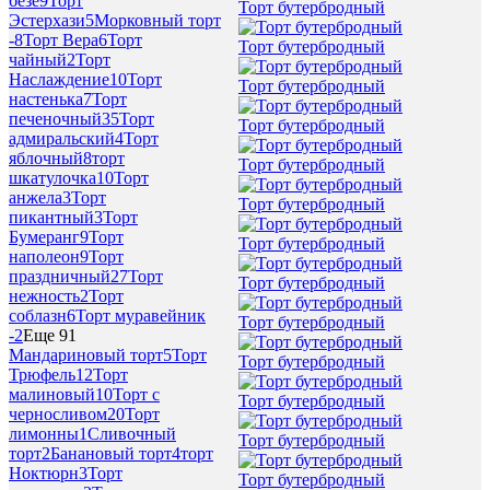
безе
9
Торт
Торт бутербродный
Эстерхази
5
Морковный торт
-
8
Торт Вера
6
Торт
Торт бутербродный
чайный
2
Торт
Наслаждение
10
Торт
Торт бутербродный
настенька
7
Торт
печеночный
35
Торт
Торт бутербродный
адмиральский
4
Торт
яблочный
8
торт
Торт бутербродный
шкатулочка
10
Торт
анжела
3
Торт
Торт бутербродный
пикантный
3
Торт
Бумеранг
9
Торт
Торт бутербродный
наполеон
9
Торт
праздничный
27
Торт
Торт бутербродный
нежность
2
Торт
соблазн
6
Торт муравейник
Торт бутербродный
-
2
Еще 91
Мандариновый торт
5
Торт
Торт бутербродный
Трюфель
12
Торт
малиновый
10
Торт с
Торт бутербродный
черносливом
20
Торт
лимонны
1
Сливочный
Торт бутербродный
торт
2
Банановый торт
4
торт
Ноктюрн
3
Торт
Торт бутербродный