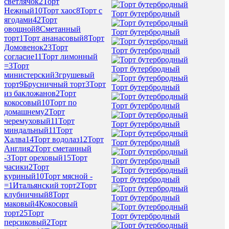
светлячок
2
Торт
Нежный
10
Торт хаос
8
Торт с
Торт бутербродный
ягодами
42
Торт
овощной
8
Сметанный
Торт бутербродный
торт
1
Торт ананасовый
8
Торт
Домовенок
23
Торт
Торт бутербродный
согласие
11
Торт лимонный
=
3
Торт
Торт бутербродный
министерский
3
грушевый
торт
9
Брусничный торт
3
Торт
Торт бутербродный
из бакложанов
2
Торт
кокосовый
10
Торт по
Торт бутербродный
домашнему
2
Торт
черемуховый
11
Торт
Торт бутербродный
миндальный
11
Торт
Халва
14
Торт водолаз
12
Торт
Торт бутербродный
Англия
2
Торт сметанный
-
3
Торт ореховый
15
Торт
Торт бутербродный
часики
2
Торт
куриный
10
Торт мясной -
Торт бутербродный
=
1
Итальянский торт
2
Торт
клубничный
8
Торт
Торт бутербродный
маковый
4
Кокосовый
торт
25
Торт
Торт бутербродный
персиковый
2
Торт