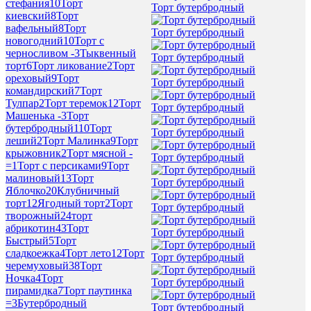
стефания
10
Торт
Торт бутербродный
киевский
8
Торт
вафельный
8
Торт
Торт бутербродный
новогодний
10
Торт с
черносливом -
3
Тыквенный
Торт бутербродный
торт
6
Торт ликование
2
Торт
ореховый
9
Торт
Торт бутербродный
командирский
7
Торт
Тулпар
2
Торт теремок
12
Торт
Торт бутербродный
Машенька -
3
Торт
бутербродный
110
Торт
Торт бутербродный
леший
2
Торт Малинка
9
Торт
крыжовник
2
Торт мясной -
Торт бутербродный
=
1
Торт с персиками
9
Торт
малиновый
13
Торт
Торт бутербродный
Яблочко
20
Клубничный
торт
12
Ягодный торт
2
Торт
Торт бутербродный
творожный
24
торт
абрикотин
43
Торт
Торт бутербродный
Быстрый
5
Торт
сладкоежка
4
Торт лето
12
Торт
Торт бутербродный
черемуховый
38
Торт
Ночка
4
Торт
Торт бутербродный
пирамидка
7
Торт паутинка
=
3
Бутербродный
Торт бутербродный