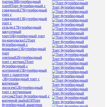
тортик
38
Бутербродный
торт
8
Торт бутербродный с
Торт бутербродный
говядиной
27
Бутербродный
торт с
Торт бутербродный
говядиной
13
Бутербродный
торт с
Торт бутербродный
сельдю
17
Бутербродный
закусочный
Торт бутербродный
торт
10
Бутербродный торт
по-креольски
12
Торт
Торт бутербродный
бутербродный с
морковью
13
Бутербродный
Торт бутербродный
торт
элитный
2
Бутербродный
Торт бутербродный
торт с ветчин
2
Торт
бутербродный с
Торт бутербродный
осетриной
15
Бутербродный
торт с паштетом
Торт бутербродный
-
3
Бутербродный торт с
копченым
Торт бутербродный
лососем
12
Бутербродный
торт с ветчинным
Торт бутербродный
соусом
2
Торт бутербродный с
копченой рыбой
18
Торт
Торт бутербродный
бутербродный защитник