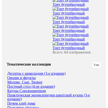
Торт бутербродный
Торт бутербродный
Торт бутербродный
Торт бутербродный
Торт бутербродный
Торт бутербродный
Всего: 84 изображения
Тематические коллекции
Еще
Десерты с шоколадом (3-е издание)
Овощи и фрукты
Молоко_Сыр_Творог
Постный стол (4-ое издание)
Крупы Союзпищепром
Практическая энциклопедия азиатской кухни (3-е
издание)
Печем хлеб дома
Пельмени обложка