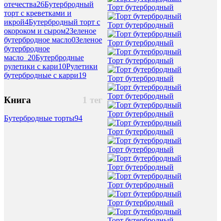
отечества
26
Бутербродный
Торт бутербродный
торт с креветками и
икрой
4
Бутербродный торт с
Торт бутербродный
окороком и сыром
2
Зеленое
бутербродное масло
0
Зеленое
Торт бутербродный
бутербродное
масло_2
0
Бутербродные
Торт бутербродный
рулетики с кари
10
Рулетики
бутербродные с карри
19
Торт бутербродный
Торт бутербродный
Книга
1 тег
Торт бутербродный
Бутербродные торты
94
Торт бутербродный
Торт бутербродный
Торт бутербродный
Торт бутербродный
Торт бутербродный
Торт бутербродный