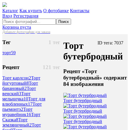
Каталог
Как купить
О фотобанке
Контакты
Вход
Регистрация
Поиск
Корзина пуста
Добавьте фотографии для заказа
Тег
1 тег
Торт
ID тега: 7037
торт
59
бутербродный
Рецепт
121 тег
Рецепт «Торт
бутербродный» содержит
Торт карлсон
2
Торт
йогуртовый
8
Торт
84 изображения
банановый
2
Торт
венский
3
Торт
мельничка
10
Торт для
Торт бутербродный
влюбленных
17
Торт
пьемонтэ
2
Торт
Торт бутербродный
муравейник
16
Торт
Сказка
8
Торт
Торт бутербродный
земляничный
2
Торт