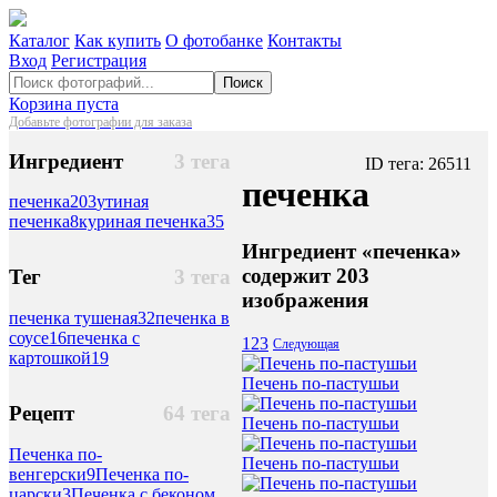
Каталог
Как купить
О фотобанке
Контакты
Вход
Регистрация
Поиск
Корзина пуста
Добавьте фотографии для заказа
Ингредиент
3 тега
ID тега: 26511
печенка
печенка
203
утиная
печенка
8
куриная печенка
35
Ингредиент «печенка»
содержит 203
Тег
3 тега
изображения
печенка тушеная
32
печенка в
соусе
16
печенка с
1
2
3
Следующая
картошкой
19
Печень по-пастушьи
Рецепт
64 тега
Печень по-пастушьи
Печенка по-
Печень по-пастушьи
венгерски
9
Печенка по-
царски
3
Печенка с беконом