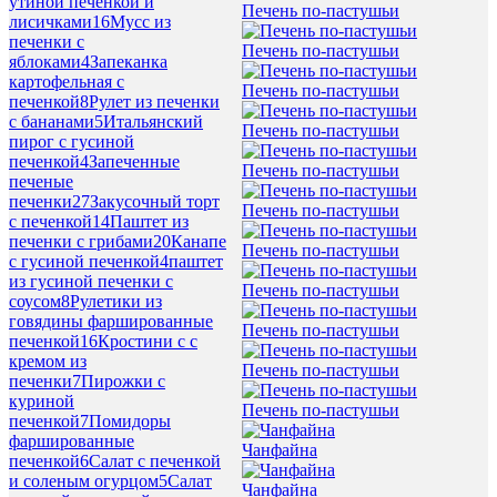
утиной печенкой и
Печень по-пастушьи
лисичками
16
Мусс из
печенки с
Печень по-пастушьи
яблоками
4
Запеканка
картофельная с
Печень по-пастушьи
печенкой
8
Рулет из печенки
с бананами
5
Итальянский
Печень по-пастушьи
пирог с гусиной
печенкой
4
Запеченные
Печень по-пастушьи
печеные
печенки
27
Закусочный торт
Печень по-пастушьи
с печенкой
14
Паштет из
печенки с грибами
20
Канапе
Печень по-пастушьи
с гусиной печенкой
4
паштет
из гусиной печенки с
Печень по-пастушьи
соусом
8
Рулетики из
говядины фаршированные
Печень по-пастушьи
печенкой
16
Кростини с с
кремом из
Печень по-пастушьи
печенки
7
Пирожки с
куриной
Печень по-пастушьи
печенкой
7
Помидоры
фаршированные
Чанфайна
печенкой
6
Салат с печенкой
и соленым огурцом
5
Салат
Чанфайна