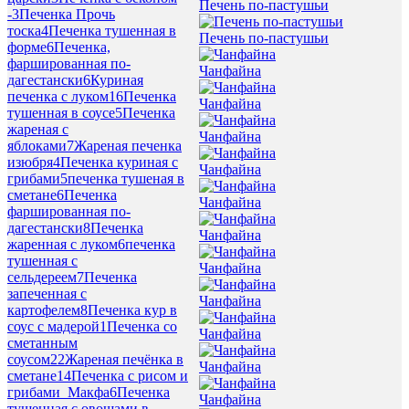
Печень по-пастушьи
-
3
Печенка Прочь
тоска
4
Печенка тушенная в
Печень по-пастушьи
форме
6
Печенка,
фаршированная по-
Чанфайна
дагестански
6
Куриная
печенка с луком
16
Печенка
Чанфайна
тушенная в соусе
5
Печенка
жареная с
Чанфайна
яблоками
7
Жареная печенка
изюбря
4
Печенка куриная с
Чанфайна
грибами
5
печенка тушеная в
сметане
6
Печенка
Чанфайна
фаршированная по-
дагестански
8
Печенка
Чанфайна
жаренная с луком
6
печенка
тушенная с
Чанфайна
сельдереем
7
Печенка
запеченная с
Чанфайна
картофелем
8
Печенка кур в
соус с мадерой
1
Печенка со
Чанфайна
сметанным
соусом
22
Жареная печёнка в
Чанфайна
сметане
14
Печенка с рисом и
грибами_Макфа
6
Печенка
Чанфайна
тушенная с овощами в