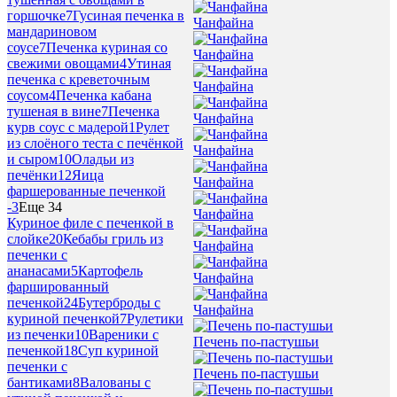
горшочке
7
Гусиная печенка в
Чанфайна
мандариновом
соусе
7
Печенка куриная со
Чанфайна
свежими овощами
4
Утиная
печенка с креветочным
Чанфайна
соусом
4
Печенка кабана
тушеная в вине
7
Печенка
Чанфайна
курв соус с мадерой
1
Рулет
из слоёного теста с печёнкой
Чанфайна
и сыром
10
Оладьи из
печёнки
12
Яица
Чанфайна
фаршерованные печенкой
-
3
Еще 34
Чанфайна
Куриное филе с печенкой в
слойке
20
Кебабы гриль из
Чанфайна
печенки с
ананасами
5
Картофель
Чанфайна
фаршированный
печенкой
24
Бутерброды с
Чанфайна
куриной печенкой
7
Рулетики
из печенки
10
Вареники с
Печень по-пастушьи
печенкой
18
Суп куриной
печенки с
Печень по-пастушьи
бантиками
8
Валованы с