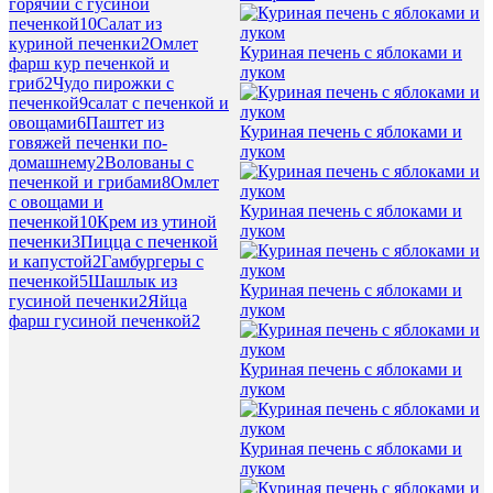
горячий с гусиной
печенкой
10
Салат из
куриной печенки
2
Омлет
Куриная печень с яблоками и
фарш кур печенкой и
луком
гриб
2
Чудо пирожки с
печенкой
9
салат с печенкой и
овощами
6
Паштет из
Куриная печень с яблоками и
говяжей печенки по-
луком
домашнему
2
Волованы с
печенкой и грибами
8
Омлет
с овощами и
Куриная печень с яблоками и
печенкой
10
Крем из утиной
луком
печенки
3
Пицца с печенкой
и капустой
2
Гамбургеры с
печенкой
5
Шашлык из
Куриная печень с яблоками и
гусиной печенки
2
Яйца
луком
фарш гусиной печенкой
2
Куриная печень с яблоками и
луком
Куриная печень с яблоками и
луком