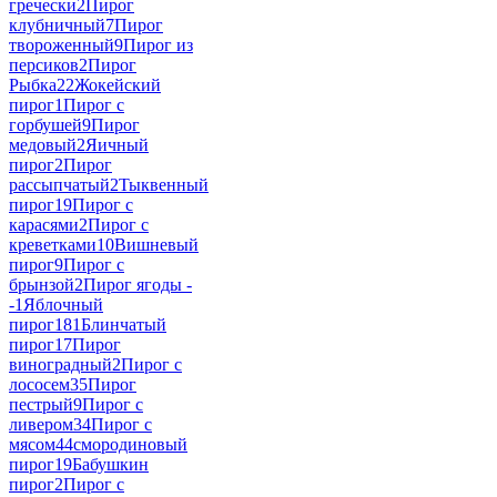
гречески
2
Пирог
клубничный
7
Пирог
твороженный
9
Пирог из
персиков
2
Пирог
Рыбка
22
Жокейский
пирог
1
Пирог с
горбушей
9
Пирог
медовый
2
Яичный
пирог
2
Пирог
рассыпчатый
2
Тыквенный
пирог
19
Пирог с
карасями
2
Пирог с
креветками
10
Вишневый
пирог
9
Пирог с
брынзой
2
Пирог ягоды -
-
1
Яблочный
пирог
181
Блинчатый
пирог
17
Пирог
виноградный
2
Пирог с
лососем
35
Пирог
пестрый
9
Пирог с
ливером
34
Пирог с
мясом
44
смородиновый
пирог
19
Бабушкин
пирог
2
Пирог с