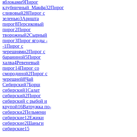
яблоками
9
Пирог
клубничный_Макфа
32
Пирог
сливовый
28
Пирог с
зеленью
3
Аришта
пирог
8
Персиковый
пирог
2
Пирог
творожный
2
Сырный
пирог
3
Пирог ягоды -
-
1
Пирог с
черешнями
2
Пирог с
бараниной
5
Пирог
халва
4
Ревеневый
пирог
14
Пирог со
смородиной
2
Пирог с
черешней
8
Чай
Сибирский
7
Борщ
сибирский
1
Салат
сибирский
2
Пирог
сибирский с рыбой и
крупой
16
Ватружка по-
сибирски
2
Пельмени
сибирские
12
Ежики
сибирские
2
Шаньги
сибирские
15