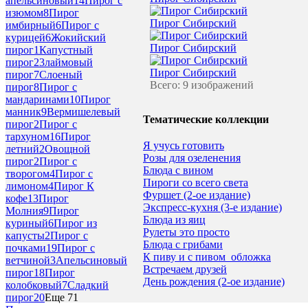
апельсиновый
14
Пирог с
изюмом
8
Пирог
Пирог Сибирский
имбирный
6
Пирог с
курицей
6
Жокийский
Пирог Сибирский
пирог
1
Капустный
пирог
23
лаймовый
Пирог Сибирский
пирог
7
Слоеный
Всего: 9 изображений
пирог
8
Пирог с
мандаринами
10
Пирог
манник
9
Вермишелевый
Тематические коллекции
пирог
2
Пирог с
тархуном
16
Пирог
Я учусь готовить
летний
2
Овощной
Розы для озеленения
пирог
2
Пирог с
Блюда с вином
творогом
4
Пирог с
Пироги со всего света
лимоном
4
Пирог К
Фуршет (2-ое издание)
кофе
13
Пирог
Экспресс-кухня (3-е издание)
Молния
9
Пирог
Блюда из яиц
куриный
6
Пирог из
Рулеты это просто
капусты
2
Пирог с
Блюда с грибами
почками
19
Пирог с
К пиву и с пивом_обложка
ветчиной
3
Апельсиновый
Встречаем друзей
пирог
18
Пирог
День рождения (2-ое издание)
колобковый
7
Сладкий
пирог
20
Еще 71