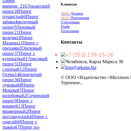
Пирог
Клиентам
манник_2
16
Эльзасский
пирог
28
Пирог
Договор
NEW!
пушистый
6
Пирог
Приложения
NEW!
забава
4
молочный
О фотобанке
Прайс
пирог
9
Ленивый
Регистрация
пирог
21
Пирог
колечко
3
Пирог
Контакты
Малина
11
Пирог с
орехами
2
Ореховый
пирог
37
Пирог с
+7 (351) 239-15-26
куропаткой
17
рисовый
Челябинск, Карла Маркса 38
пирог
31
Пирог
foto@arkaim.biz
слоеный
12
Пирог
Осень
14
Блинчатый
© ООО «Издательство «Миллион
пирог
36
Пирог
Терпение...
луковый
8
Пирог
Мокрый
7
Пирог
колобовый
2
Сочинский
пирог
9
Пирог с
вишней
13
Пирог
мраморный
2
Пирог
шотландский
4
Пирог с
семгой
69
Пирог с
тыквой
7
Пирог по-