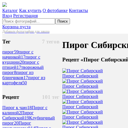
Каталог
Как купить
О фотобанке
Контакты
Вход
Регистрация
Поиск
Корзина пуста
Добавьте фотографии для заказа
Тег
7 тегов
Пирог Сибирск
пирог
59
пирог с
начинкой
17
пирог с
Рецепт «Пирог Сибирский
куццини
20
пирог с
птицей
17
творожный
пирог
8
пирог из
Пирог Сибирский
блинчиков
17
пирог из
картофеля
50
Пирог Сибирский
Пирог Сибирский
Рецепт
101 тег
Пирог Сибирский
Пирог к чаю
18
Пирог с
калиной
2
Пирог
Пирог Сибирский
Сибирский
19
Клубничный
пирог
20
Пирог
Пирог Сибирский