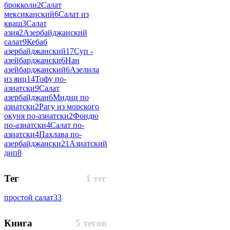
брокколи
2
Салат
мексиканский
6
Салат из
кваш
3
Салат
азия
2
Азербайджанский
салат
9
Кебаб
азербайджанский
17
Суп -
азейбарджански
6
Нан
азейбарджанский
6
Азелила
из яиц
14
Тофу по-
азиатски
9
Салат
азербайджан
6
Мидии по
азиатски
2
Рагу из морского
окуня по-азиатски
2
Фондю
по-азиатски
4
Салат по-
азиатски
4
Пахлава по-
азербайджански
21
Азиатский
дип
8
Тег
1 тег
простой салат
33
Книга
5 тегов