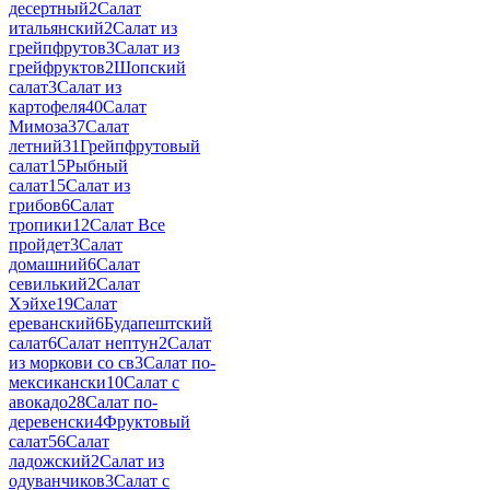
десертный
2
Салат
итальянский
2
Салат из
грейпфрутов
3
Салат из
грейфруктов
2
Шопский
салат
3
Салат из
картофеля
40
Салат
Мимоза
37
Салат
летний
31
Грейпфрутовый
салат
15
Рыбный
салат
15
Салат из
грибов
6
Салат
тропики
12
Салат Все
пройдет
3
Салат
домашний
6
Салат
севилький
2
Салат
Хэйхе
19
Салат
ереванский
6
Будапештский
салат
6
Салат нептун
2
Салат
из моркови со св
3
Салат по-
мексикански
10
Салат с
авокадо
28
Салат по-
деревенски
4
Фруктовый
салат
56
Салат
ладожский
2
Салат из
одуванчиков
3
Салат с