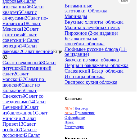
Еще
здоровье
6
Салат
Витаминные
изысканный
6
Салат
заготовки_Обложка
квартет
5
Салат с
Маринады
анчоусами
2
Салат по-
Вкусные хлопоты_обложка
милански
18
Салат
Малина в лечебных целях
Мексика
12
Салат
Пирожное (2-ое издание)
фантазия
4
Салат
Безалкогольные
советский
4
Салат
коктейли_обложка
венеция
14
Салат
Любимые русские блюда (11-
лакомка
2
Салат лесной
6
Еще
ое издание)
83
Закуски из мяса_обложка
Салат свекольный
8
Салат
Перцы и баклажаны_обложка
петушок
9
Витаминный
Славянский Базар_обложка
салат
2
Салат
Из птицы обложка
морской
37
Салат по-
Экспресс кухня обложка
шопски
6
Салат из
кольраби
5
Салат
Свежесть
9
Салат со
Клиентам
звездочками
14
Салат
Вечерний
3
Салат
Договор
NEW!
избакложанов
1
Салат
Приложения
NEW!
О фотобанке
минский
2
Салат
Прайс
Привет
13
Салат
Регистрация
особый
7
Салат с
лососиной
2
Салат
Контакты