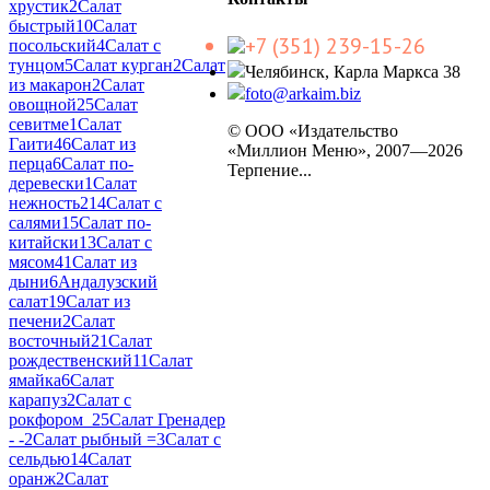
хрустик
2
Салат
быстрый
10
Салат
+7 (351) 239-15-26
посольский
4
Салат с
тунцом
5
Салат курган
2
Салат
Челябинск, Карла Маркса 38
из макарон
2
Салат
foto@arkaim.biz
овощной
25
Салат
севитме
1
Салат
© ООО «Издательство
Гаити
46
Салат из
«Миллион Меню», 2007—2026
перца
6
Салат по-
Терпение...
деревески
1
Салат
нежность2
14
Салат с
салями
15
Салат по-
китайски
13
Салат с
мясом
41
Салат из
дыни
6
Андалузский
салат
19
Салат из
печени
2
Салат
восточный
21
Салат
рождественский
11
Салат
ямайка
6
Салат
карапуз
2
Салат с
рокфором_2
5
Салат Гренадер
- -
2
Салат рыбный =
3
Салат с
сельдью
14
Салат
оранж
2
Салат