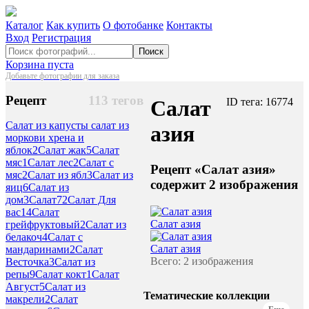
Каталог
Как купить
О фотобанке
Контакты
Вход
Регистрация
Поиск
Корзина пуста
Добавьте фотографии для заказа
Рецепт
113 тегов
Салат
ID тега: 16774
Салат из капусты салат из
азия
моркови хрена и
яблок
2
Салат жак
5
Салат
мяс
1
Салат лес
2
Салат с
Рецепт «Салат азия»
мяс
2
Салат из ябл
3
Салат из
содержит 2 изображения
яиц
6
Салат из
дом
3
Салат
72
Салат Для
вас
14
Салат
Салат азия
грейфруктовый
2
Салат из
белакоч
4
Салат с
Салат азия
мандаринами
2
Салат
Всего: 2 изображения
Весточка
3
Салат из
репы
9
Салат кокт
1
Салат
Август
5
Салат из
Тематические коллекции
макрели
2
Салат