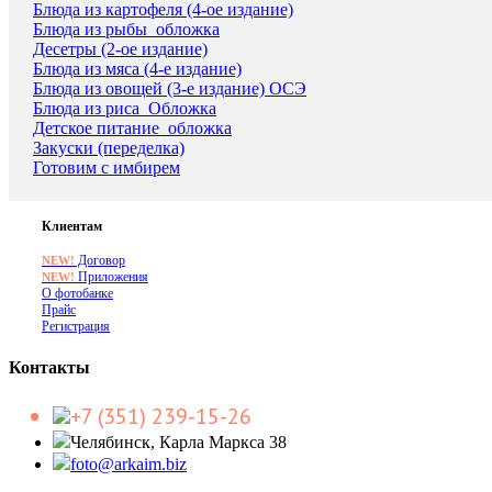
Блюда из картофеля (4-ое издание)
Блюда из рыбы_обложка
Десетры (2-ое издание)
Блюда из мяса (4-е издание)
Блюда из овощей (3-е издание) ОСЭ
Блюда из риса_Обложка
Детское питание_обложка
Закуски (переделка)
Готовим с имбирем
Клиентам
Договор
NEW!
Приложения
NEW!
О фотобанке
Прайс
Регистрация
Контакты
+7 (351) 239-15-26
Челябинск, Карла Маркса 38
foto@arkaim.biz