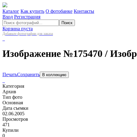
Каталог
Как купить
О фотобанке
Контакты
Вход
Регистрация
Поиск
Корзина пуста
Добавьте фотографии для заказа
Изображение №175470
/ Изоб
Печать
Сохранить
В коллекцию
Категория
Архив
Тип фото
Основная
Дата съемки
02.06.2005
Просмотров
471
Купили
0