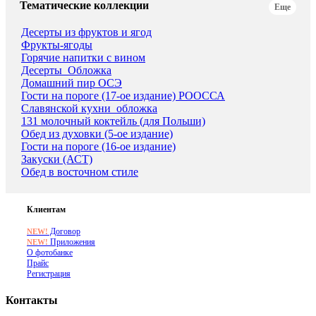
Тематические коллекции
Еще
Десерты из фруктов и ягод
Фрукты-ягоды
Горячие напитки с вином
Десерты_Обложка
Домашний пир ОСЭ
Гости на пороге (17-ое издание) РООССА
Славянской кухни_обложка
131 молочный коктейль (для Польши)
Обед из духовки (5-ое издание)
Гости на пороге (16-ое издание)
Закуски (АСТ)
Обед в восточном стиле
Клиентам
Договор
NEW!
Приложения
NEW!
О фотобанке
Прайс
Регистрация
Контакты