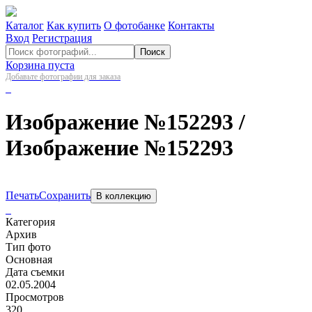
Каталог
Как купить
О фотобанке
Контакты
Вход
Регистрация
Поиск
Корзина пуста
Добавьте фотографии для заказа
Изображение №152293
/
Изображение №152293
Печать
Сохранить
В коллекцию
Категория
Архив
Тип фото
Основная
Дата съемки
02.05.2004
Просмотров
320