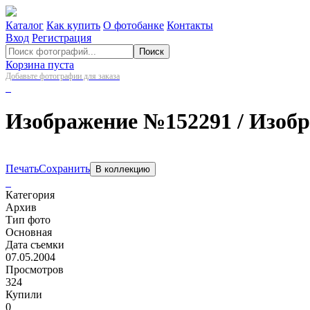
Каталог
Как купить
О фотобанке
Контакты
Вход
Регистрация
Поиск
Корзина пуста
Добавьте фотографии для заказа
Изображение №152291
/ Изоб
Печать
Сохранить
В коллекцию
Категория
Архив
Тип фото
Основная
Дата съемки
07.05.2004
Просмотров
324
Купили
0