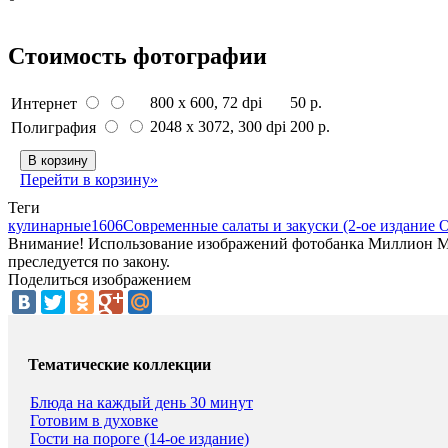
Стоимость фотографии
800 x 600
, 72 dpi
50 р.
Интернет
2048 x 3072
, 300 dpi
200 р.
Полиграфия
В корзину
Перейти в корзину»
Теги
кулинарные
1606
Современные салаты и закуски (2-ое издание 
Внимание! Использование изображений фотобанка Миллион Мен
преследуется по закону.
Поделиться изображением
Тематические коллекции
Блюда на каждый день 30 минут
Готовим в духовке
Гости на пороге (14-ое издание)