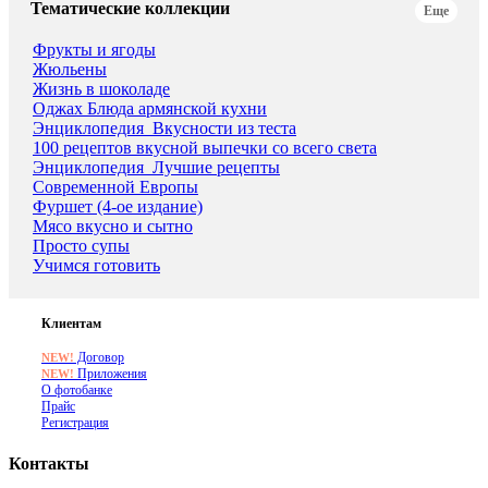
Тематические коллекции
Еще
Фрукты и ягоды
Жюльены
Жизнь в шоколаде
Оджах Блюда армянской кухни
Энциклопедия_Вкусности из теста
100 рецептов вкусной выпечки со всего света
Энциклопедия_Лучшие рецепты
Современной Европы
Фуршет (4-ое издание)
Мясо вкусно и сытно
Просто супы
Учимся готовить
Клиентам
Договор
NEW!
Приложения
NEW!
О фотобанке
Прайс
Регистрация
Контакты