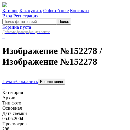
Каталог
Как купить
О фотобанке
Контакты
Вход
Регистрация
Поиск
Корзина пуста
Добавьте фотографии для заказа
Изображение №152278
/
Изображение №152278
Печать
Сохранить
В коллекцию
Категория
Архив
Тип фото
Основная
Дата съемки
05.05.2004
Просмотров
288