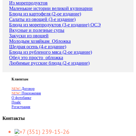
Из морепродуктов
Маленькие истории великой кулинарии
Блюда из картофеля (2-ое издание)
Салаты из овощей (3-е издание)
Блюда из морепродуктов (3-е издание) ОСЭ
Вкусные и полезные супы
Закуски из овощей
Молодым хозяйкам_Обложка
Щедрая осень (4-е издание)
Блюда из рубленого мяса (2-ое издание)
Обед это просто_обложка
Любимые русские блюда (2-е издание)
Клиентам
Договор
NEW!
Приложения
NEW!
О фотобанке
Прайс
Регистрация
Контакты
+7 (351) 239-15-26