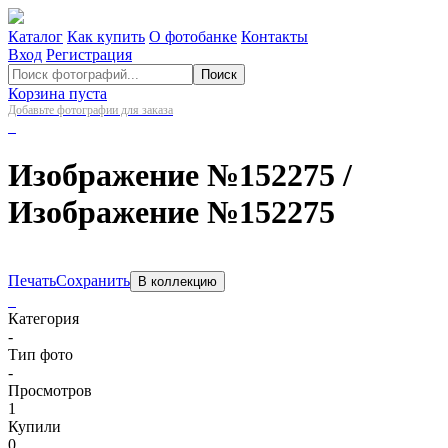
Каталог
Как купить
О фотобанке
Контакты
Вход
Регистрация
Поиск
Корзина пуста
Добавьте фотографии для заказа
Изображение №152275
/
Изображение №152275
Печать
Сохранить
В коллекцию
Категория
-
Тип фото
-
Просмотров
1
Купили
0