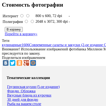
Стоимость фотографии
800 x 600
, 72 dpi
-
Интернет
2048 x 3072
, 300 dpi
-
Полиграфия
В корзину
Перейти в корзину»
Теги
кулинарные
1606
Современные салаты и закуски (2-ое издание 
Внимание! Использование изображений фотобанка Миллион Мен
преследуется по закону.
Поделиться изображением
Тематические коллекции
Грузинская кухня (5-ое издание)
Фондю_Обложка
Вкусные блюда из курочки
30 дней для фондю
Рыба на вашем столе