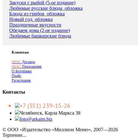
Закуски с рыбой (5-ое издание)
Любимые русские блюда_обложка
Блюда из грибов_обложка
Новый год_обложка
Праздничные вкусности
Обедаем дома (2-ое издание)
Любимые башкирские блюда
Клиентам
Договор
NEW!
Приложения
NEW!
О фотобанке
Прайс
Регистрация
Контакты
+7 (351) 239-15-26
Челябинск, Карла Маркса 38
foto@arkaim.biz
© ООО «Издательство «Миллион Меню», 2007—2026
Терпение...