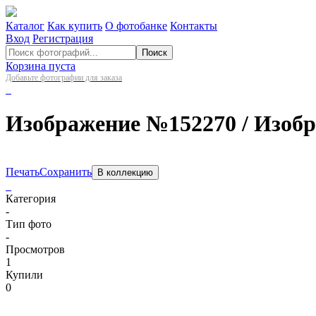
Каталог
Как купить
О фотобанке
Контакты
Вход
Регистрация
Поиск
Корзина пуста
Добавьте фотографии для заказа
Изображение №152270
/ Изоб
Печать
Сохранить
В коллекцию
Категория
-
Тип фото
-
Просмотров
1
Купили
0