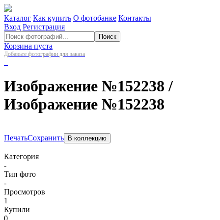
Каталог
Как купить
О фотобанке
Контакты
Вход
Регистрация
Поиск
Корзина пуста
Добавьте фотографии для заказа
Изображение №152238
/
Изображение №152238
Печать
Сохранить
В коллекцию
Категория
-
Тип фото
-
Просмотров
1
Купили
0