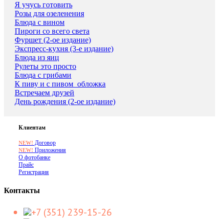
Я учусь готовить
Розы для озеленения
Блюда с вином
Пироги со всего света
Фуршет (2-ое издание)
Экспресс-кухня (3-е издание)
Блюда из яиц
Рулеты это просто
Блюда с грибами
К пиву и с пивом_обложка
Встречаем друзей
День рождения (2-ое издание)
Клиентам
Договор
NEW!
Приложения
NEW!
О фотобанке
Прайс
Регистрация
Контакты
+7 (351) 239-15-26