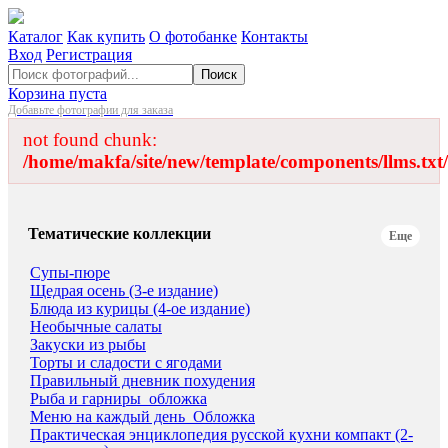
Каталог
Как купить
О фотобанке
Контакты
Вход
Регистрация
Поиск
Корзина пуста
Добавьте фотографии для заказа
not found chunk:
/home/makfa/site/new/template/components/llms.txt/
Тематические коллекции
Еще
Супы-пюре
Щедрая осень (3-е издание)
Блюда из курицы (4-ое издание)
Необычные салаты
Закуски из рыбы
Торты и сладости с ягодами
Правильный дневник похудения
Рыба и гарниры_обложка
Меню на каждый день_Обложка
Практическая энциклопедия русской кухни компакт (2-