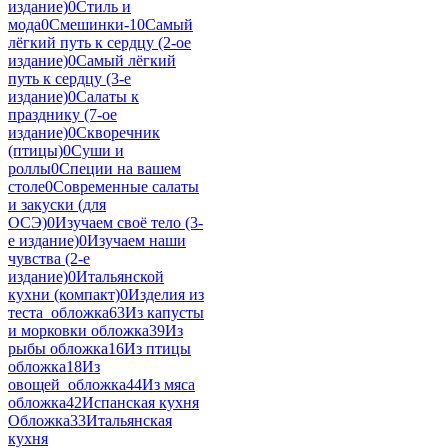
издание)
0
Стиль и
мода
0
Смешинки-1
0
Самый
лёгкий путь к сердцу (2-ое
издание)
0
Самый лёгкий
путь к сердцу (3-е
издание)
0
Салаты к
празднику (7-ое
издание)
0
Скворечник
(птицы)
0
Суши и
роллы
0
Специи на вашем
столе
0
Современные салаты
и закуски (для
ОСЭ)
0
Изучаем своё тело (3-
е издание)
0
Изучаем наши
чувства (2-е
издание)
0
Итальянской
кухни (компакт)
0
Изделия из
теста_обложка
63
Из капусты
и морковки обложка
39
Из
рыбы обложка
16
Из птицы
обложка
18
Из
овощей_обложка
44
Из мяса
обложка
42
Испанская кухня
Обложка
33
Итальянская
кухня