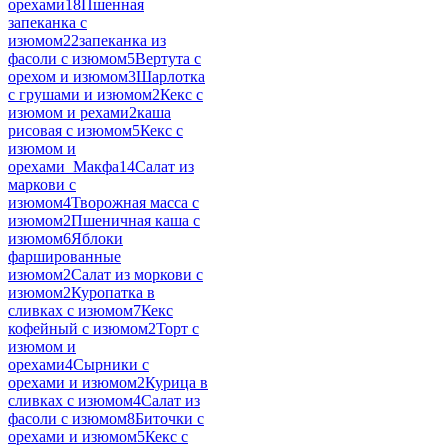
орехами
18
Пшенная
запеканка с
изюмом
22
запеканка из
фасоли с изюмом
5
Вертута с
орехом и изюмом
3
Шарлотка
с грушами и изюмом
2
Кекс с
изюмом и рехами
2
каша
рисовая с изюмом
5
Кекс с
изюмом и
орехами_Макфа
14
Салат из
маркови с
изюмом
4
Творожная масса с
изюмом
2
Пшеничная каша с
изюмом
6
Яблоки
фаршированные
изюмом
2
Салат из моркови с
изюмом
2
Куропатка в
сливках с изюмом
7
Кекс
кофейный с изюмом
2
Торт с
изюмом и
орехами
4
Сырники с
орехами и изюмом
2
Курица в
сливках с изюмом
4
Салат из
фасоли с изюмом
8
Биточки с
орехами и изюмом
5
Кекс с