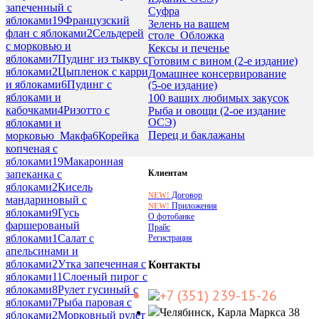
запеченный с
Суфра
яблоками
19
Французский
Зелень на вашем
флан с яблоками
2
Сельдерей
столе_Обложка
с морковью и
Кексы и печенье
яблоками
7
Пудинг из тыкву с
Готовим с вином (2-е издание)
яблоками
2
Цыпленок с карри
Домашнее консервирование
и яблоками
6
Пудинг с
(5-ое издание)
яблоками и
100 ваших любимых закусок
кабочками
4
Ризотто с
Рыба и овощи (2-ое издание
ОСЭ)
яблоками и
Перец и баклажаны
морковью_Макфа
6
Корейка
копченая с
яблоками
19
Макаронная
Клиентам
запеканка с
яблоками
2
Кисель
Договор
NEW!
мандариновый с
Приложения
NEW!
яблоками
9
Гусь
О фотобанке
фаршерованый
Прайс
яблоками
1
Салат с
Регистрация
апельсинами и
яблоками
2
Утка запеченная с
Контакты
яблоками
11
Слоеный пирог с
яблоками
8
Рулет гусиный с
+7 (351) 239-15-26
яблоками
7
Рыба паровая с
Челябинск, Карла Маркса 38
яблоками
2
Морковный рулет