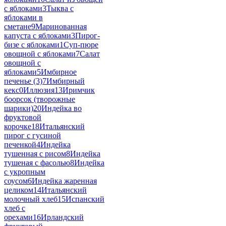
с яблоками
3
Тыква с
яблоками в
сметане
9
Маринованная
капуста с яблоками
3
Пирог-
бизе с яблоками
1
Суп-пюре
овощной с яблоками
7
Салат
овощной с
яблоками
5
Имбирное
печенье (3)
7
Имбирный
кекс
0
Иллюзия
13
Иримчик
боорсок (творожные
шарики)
20
Индейка во
фруктовой
корочке
18
Итальянский
пирог с гусиной
печенкой
4
Индейка
тушенная с рисом
8
Индейка
тушеная с фасолью
8
Индейка
с укропным
соусом
6
Индейка жаренная
целиком
14
Итальянский
молочный хлеб
15
Испанский
хлеб с
орехами
16
Ирландский