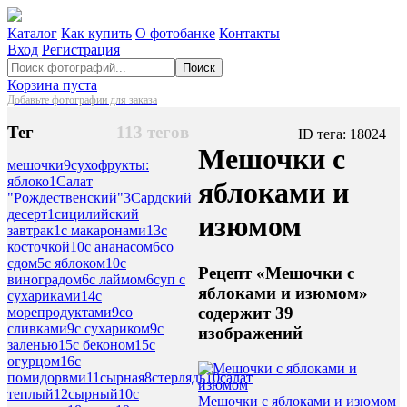
Каталог
Как купить
О фотобанке
Контакты
Вход
Регистрация
Поиск
Корзина пуста
Добавьте фотографии для заказа
Тег
113 тегов
ID тега: 18024
Мешочки с
мешочки
9
сухофрукты:
яблоко
1
Салат
яблоками и
"Рождественский"
3
Сардский
десерт
1
сицилийский
изюмом
завтрак
1
с макаронами
13
с
косточкой
10
с ананасом
6
со
сдом
5
с яблоком
10
с
Рецепт «Мешочки с
виноградом
6
с лаймом
6
суп с
яблоками и изюмом»
сухариками
14
с
содержит 39
морепродуктами
9
со
сливками
9
с сухариком
9
с
изображений
заленью
15
с беконом
15
с
огурцом
16
с
помидорвми
11
сырная
8
стерлядь
10
салат
теплый
12
сырный
10
с
Мешочки с яблоками и изюмом