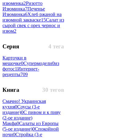
изюменка
2
Ризотто
Изюминка
7
Печенье
Изюминка
6
Хлеб ржаной на
изюмной закваске
15
Салат из
сырой свек с орех чернос и
изюм
2
Серия
4 тега
Карточки в
мешочке
0
Супермодели
0
из
фотос
1
Интернет-
рецепты
709
Книга
30 тегов
Смачно! Украинская
кухня
0
Соусы (3-е
издание)
0
С пивом и к пиву
(2-ое издание)
Макфа
0
Салаты из Европы
(5-ое издание)
0
Спокойной
ночи
0
Стройка (3-е