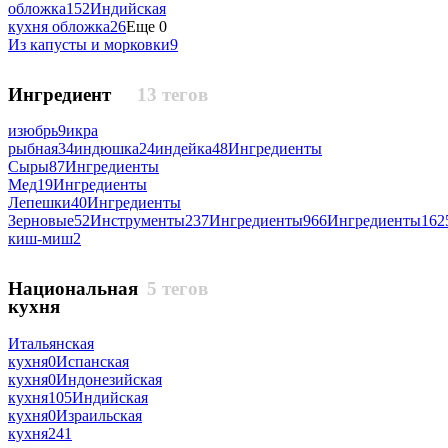
обложка
152
Индийская
кухня обложка
26
Еще 0
Из капусты и морковки
9
Ингредиент
13 тегов
изюбрь
9
икра
рыбная
34
индюшка
24
индейка
48
Ингредиенты
Сыры
87
Ингредиенты
Мед
19
Ингредиенты
Лепешки
40
Ингредиенты
Зерновые
52
Инструменты
237
Ингредиенты
966
Ингредиенты
162
киш-миш
2
Национальная
5 тегов
кухня
Итальянская
кухня
0
Испанская
кухня
0
Индонезийская
кухня
105
Индийская
кухня
0
Израильская
кухня
241