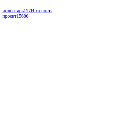
инвентарь
157
Интернет-
проект
15686