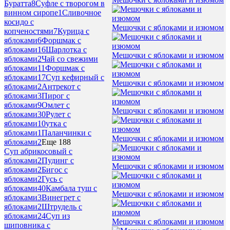
Буратта
8
Суфле с творогом в
винном сиропе
1
Сливочное
косидо с
Мешочки с яблоками и изюмом
копченостями
7
Курица с
яблоками
6
Форшмак с
яблоками
16
Шарлотка с
Мешочки с яблоками и изюмом
яблоками
2
Чай со свежими
яблоками
11
Форшмак с
яблоками
17
Суп кефирный с
Мешочки с яблоками и изюмом
яблоками
2
Антрекот с
яблоками
3
Пирог с
яблоками
9
Омлет с
Мешочки с яблоками и изюмом
яблоками
30
Рулет с
яблоками
10
утка с
яблоками
1
Паланчинки с
Мешочки с яблоками и изюмом
яблоками
2
Еще 188
Суп абрикосовый с
яблоками
2
Пудинг с
Мешочки с яблоками и изюмом
яблоками
2
Бигос с
яблоками
2
Гусь с
яблоками
40
Камбала туш с
Мешочки с яблоками и изюмом
яблоками
3
Винегрет с
яблоками
2
Штрудель с
яблоками
24
Суп из
Мешочки с яблоками и изюмом
шиповника с