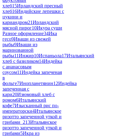
фруктовый
хлеб
15
Ирландский пресный
хлеб
16
Индийские лепешки с
цукини и
кариандром
21
Ирландский
мясной пирог
10
Икура суши
Разное оформление
34
Ика
гесо
9
Иваши из свежей
рыбы
9
Иваши из
маринованной
рыбы
11
Инжир
10
Испаньола
17
Итальянский
хлеб с базиликом
14
Индейка
с ананасовым
соусом
11
Индейка запеченая
в
фольге
7
Инопланетянин
12
Индейка
запеченная с
кари
20
Изюмовый хлеб с
ромом
6
Итальянский
кофе
7
Изысканный рис по-
императорски
4
Итальянское
ризотто запеченной уткой и
грибами_2
13
Итальянское
ризотто запеченной уткой и
грибами
5
Икра из