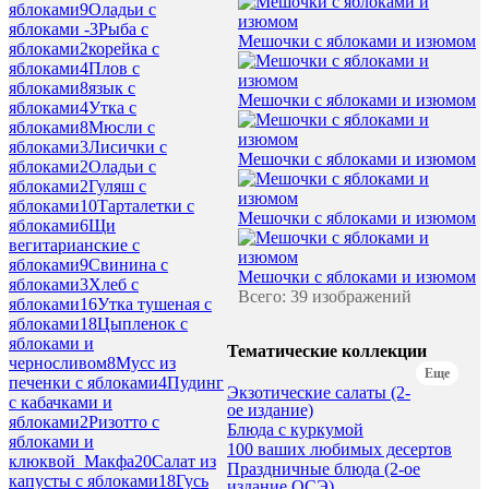
яблоками
9
Оладьи с
яблоками -
3
Рыба с
Мешочки с яблоками и изюмом
яблоками
2
корейка с
яблоками
4
Плов с
яблоками
8
язык с
Мешочки с яблоками и изюмом
яблоками
4
Утка с
яблоками
8
Мюсли с
яблоками
3
Лисички с
Мешочки с яблоками и изюмом
яблоками
2
Оладьи с
яблоками
2
Гуляш с
яблоками
10
Тарталетки с
Мешочки с яблоками и изюмом
яблоками
6
Щи
вегитарианские с
яблоками
9
Свинина с
Мешочки с яблоками и изюмом
яблоками
3
Хлеб с
Всего: 39 изображений
яблоками
16
Утка тушеная с
яблоками
18
Цыпленок с
яблоками и
Тематические коллекции
черносливом
8
Мусс из
Еще
печенки с яблоками
4
Пудинг
Экзотические салаты (2-
с кабачками и
ое издание)
яблоками
2
Ризотто с
Блюда с куркумой
яблоками и
100 ваших любимых десертов
клюквой_Макфа
20
Салат из
Праздничные блюда (2-ое
капусты с яблоками
18
Гусь
издание ОСЭ)