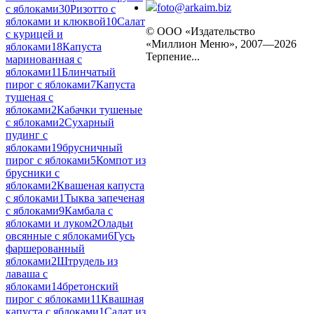
foto@arkaim.biz
с яблоками
30
Ризотто с
яблоками и клюквой
10
Салат
© ООО «Издательство
с курицей и
«Миллион Меню», 2007—2026
яблоками
18
Капуста
Терпение...
маринованная с
яблоками
11
Блинчатый
пирог с яблоками
7
Капуста
тушеная с
яблоками
2
Кабачки тушеные
с яблоками
2
Сухарный
пудинг с
яблоками
19
брусничный
пирог с яблоками
5
Компот из
брусники с
яблоками
2
Квашеная капуста
с яблоками
1
Тыква запеченая
с яблоками
9
Камбала с
яблоками и луком
2
Оладьи
овсянные с яблоками
6
Гусь
фаршерованный
яблоками
2
Штрудель из
лаваша с
яблоками
14
бретонский
пирог с яблоками
11
Квашная
капуста с яблоками
1
Салат из