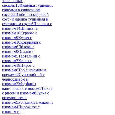
запеченных
овощей
15
Индейка тушеная с
грибами в сливочном
соусе
22
Имбирно-медовый
соус
7
Индейка тушенная в
сметанном соусе
6
Плюшки с
изюмом
14
Шпинат с
изюмом
18
Курабье с
изюмом
9
Кулич с
изюмом
16
Коврижка с
изюмом
6
Яблоки с
изюмом
9
Оладьи с
изюмом
5
Тартелини с
изюмом
3
Кексы с
изюмом
18
Пирог с
изюмом
8
Тор с изюмом и
орехами
2
Суп грибной с
черносливом и
изюмом
2
Маффины
ванильные с изюмом
5
Тыква
с рисом и изюмом
8
Булка с
розмарином и
изюмом
5
Рогалики с маком и
изюмом
4
Пирожное с
изюмом и