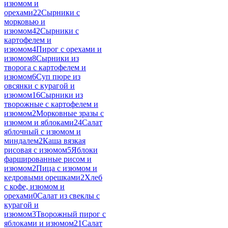
изюмом и
орехами
22
Сырники с
морковью и
изюмом
42
Сырники с
картофелем и
изюмом
4
Пирог с орехами и
изюмом
8
Сырники из
творога с картофелем и
изюмом
6
Суп пюре из
овсянки с курагой и
изюмом
16
Сырники из
творожные с картофелем и
изюмом
2
Морковные зразы с
изюмом и яблоками
24
Салат
яблочный с изюмом и
миндалем
2
Каша вязкая
рисовая с изюмом
5
Яблоки
фаршированные рисом и
изюмом
2
Пица с изюмом и
кедровыми орешками
2
Хлеб
с кофе, изюмом и
орехами
0
Салат из свеклы с
курагой и
изюмом
3
Творожный пирог с
яблоками и изюмом
21
Салат