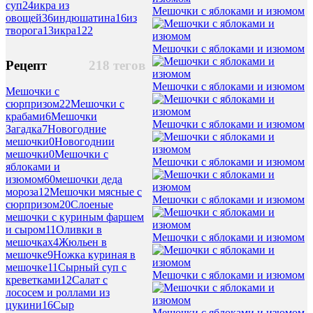
суп
24
икра из
Мешочки с яблоками и изюмом
овощей
36
индюшатина
16
из
творога
13
икра
122
Мешочки с яблоками и изюмом
Рецепт
218 тегов
Мешочки с яблоками и изюмом
Мешочки с
сюрпризом
22
Мешочки с
крабами
6
Мешочки
Мешочки с яблоками и изюмом
Загадка
7
Новогодние
мешочки
0
Новогоднии
мешочки
0
Мешочки с
Мешочки с яблоками и изюмом
яблоками и
изюмом
60
мешочки деда
мороза
12
Мешочки мясные с
Мешочки с яблоками и изюмом
сюрпризом
20
Слоеные
мешочки с куриным фаршем
и сыром
11
Оливки в
Мешочки с яблоками и изюмом
мешочках
4
Жюльен в
мешочке
9
Ножка куриная в
мешочке
11
Сырный суп с
Мешочки с яблоками и изюмом
креветками
12
Салат с
лососем и роллами из
цукини
16
Сыр
Мешочки с яблоками и изюмом