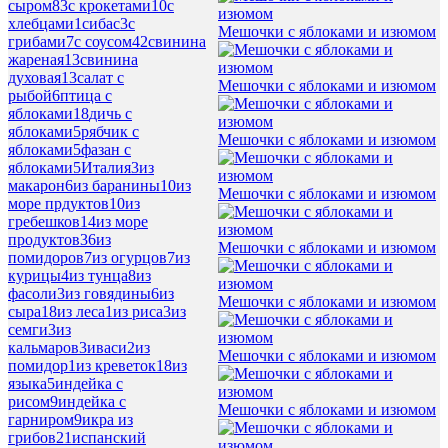
сыром
83
с крокетами
10
с
хлебцами
1
сибас
3
с
Мешочки с яблоками и изюмом
грибами
7
с соусом
42
свинина
жареная
13
свинина
духовая
13
салат с
Мешочки с яблоками и изюмом
рыбой
6
птица с
яблоками
18
дичь с
яблоками
5
рябчик с
Мешочки с яблоками и изюмом
яблоками
5
фазан с
яблоками
5
Италия
3
из
макарон
6
из баранины
10
из
Мешочки с яблоками и изюмом
море прдуктов
10
из
гребешков
14
из море
продуктов
36
из
Мешочки с яблоками и изюмом
помидоров
7
из огурцов
7
из
курицы
4
из тунца
8
из
фасоли
3
из говядины
6
из
Мешочки с яблоками и изюмом
сыра
18
из леса
1
из риса
3
из
семги
3
из
кальмаров
3
иваси
2
из
Мешочки с яблоками и изюмом
помидор
1
из креветок
18
из
языка
5
индейка с
рисом
9
индейка с
Мешочки с яблоками и изюмом
гарниром
9
икра из
грибов
21
испанский