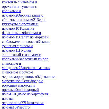
коктейль с изюмом и
орех
2
Репа тушеная с
яблоками и
изюмом
2
Овсяная каша с
яблоком и изюмом
21
Зерна
кукурузы с орехами и
изюмом
10
Толма из
баранины с яблоками и
изюмом
15
Салат из моркови
с яблоками и изюмом
3
Тыква
тушеная с рисом и
изюмом
11
Пудинг
творожный с изюмом и
яблоками
2
Яблочный пирог
с изюмом и
миндалем
7
Запеканка манная
с изюмом с соусом
черносмородиновым
5
Домашнее
мороженое Семифредо с
ромовым изюмом и
орехами
0
шоколадный
изюм
14
Цимес из картофеля,
изюма,
чернослива
27
Напиток из
изюма
16
Ризотто