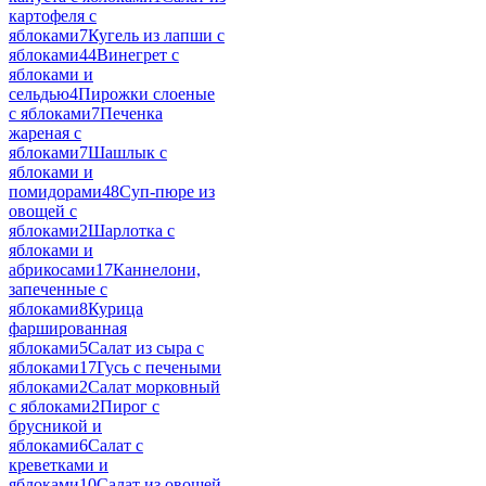
картофеля с
яблоками
7
Кугель из лапши с
яблоками
44
Винегрет с
яблоками и
сельдью
4
Пирожки слоеные
с яблоками
7
Печенка
жареная с
яблоками
7
Шашлык с
яблоками и
помидорами
48
Суп-пюре из
овощей с
яблоками
2
Шарлотка с
яблоками и
абрикосами
17
Каннелони,
запеченные с
яблоками
8
Курица
фаршированная
яблоками
5
Салат из сыра с
яблоками
17
Гусь с печеными
яблоками
2
Салат морковный
с яблоками
2
Пирог с
брусникой и
яблоками
6
Салат с
креветками и
яблоками
10
Салат из овощей